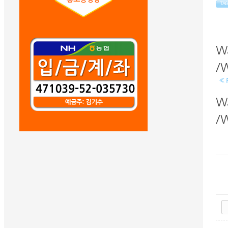
TAG
W
/W
« 
W
/W